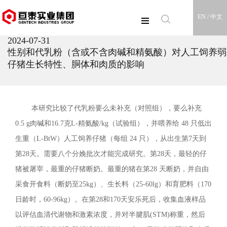
EN /
中文
2024-07-31
性别和代乳粉（含或不含肉碱和精氨酸）对人工饲养弱
仔猪生长特性、胴体和肉质的影响
本研究比较了代乳粉要么未补充（对照组），要么补充
0.5 g肉碱和16.7克L-精氨酸/kg（试验组），并喂养给 48 只低出
生重（L-BtW）人工饲养仔猪（每组 24 只），从出生第7天到
第28天。需要八个分娩批次才能完成研究。第28天，最轻的仔
猪被屠宰，最重的仔猪断奶。最重的猪在第28 天断奶，并自由
采食开食料（断奶至25kg）、生长料（25-60lg）和育肥料（170
日龄时，60-96kg）。在第28和170天安乐死后，收集血液样品
以评估血清代谢物和激素浓度，并对半腱肌(STM)称重，然后