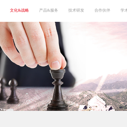
文化&战略
产品&服务
技术研发
合作伙伴
学
愿景&宗旨
核心价值观
亘泰杂志
团队风采
人才战略
饲料原料
饲料添加剂
饲料成品
海洋生物
循环经济
宠物
技术文章
中心实验室
专家顾问
供应商
客户
学术机构
投资机构
20
20
20
20
20
20
20