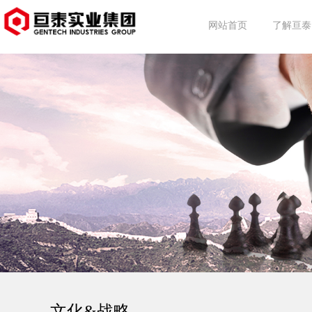
网站首页
了解亘泰
亘泰简介
集团动态
行业动态
事业介绍
文化&战略