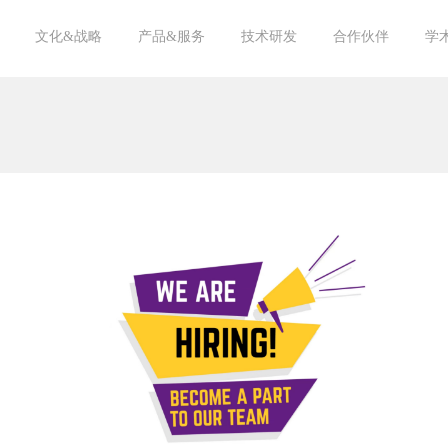
文化&战略
产品&服务
技术研发
合作伙伴
学
愿景&宗旨
核心价值观
亘泰杂志
团队风采
人才战略
饲料原料
饲料添加剂
饲料成品
海洋生物
循环经济
宠物
技术文章
中心实验室
专家顾问
供应商
客户
学术机构
投资机构
20
20
20
20
20
20
20