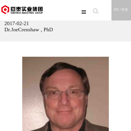
EN /
中文
2017-02-21
Dr.JoeCrenshaw , PhD