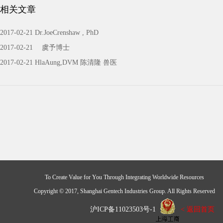
相关文章
2017-02-21 Dr.JoeCrenshaw , PhD
2017-02-21 虞予博士
2017-02-21 HlaAung,DVM 陈清隆 兽医
To Create Value for You Through Integrating Worldwide Resources
Copyright © 2017, Shanghai Gentech Industries Group. All Rights Reserved
沪ICP备11023503号-1
< 返回首页