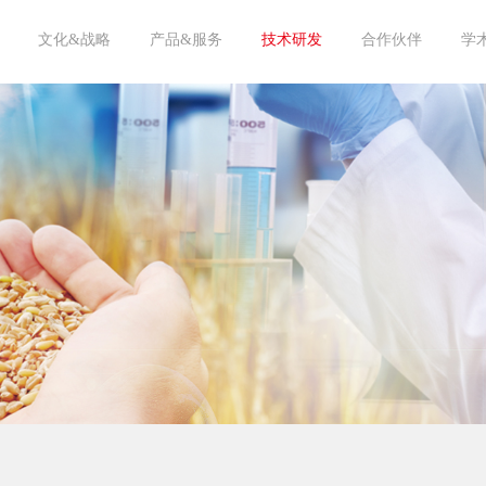
文化&战略
产品&服务
技术研发
合作伙伴
学
愿景&宗旨
核心价值观
亘泰杂志
团队风采
人才战略
饲料原料
饲料添加剂
饲料成品
海洋生物
循环经济
宠物
技术文章
中心实验室
专家顾问
供应商
客户
学术机构
投资机构
20
20
20
20
20
20
20