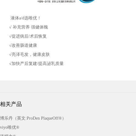
液体
a/d
选唯优！
√ 补充营养 强健体魄
√
促进病后
/
术后恢复
√
改善肠道健康
√
亮泽毛发，健康皮肤
√
加快产后复建
/
提高泌乳质量
相关产品
博乐丹（英文:ProDen PlaqueOff®）
viyo唯优®