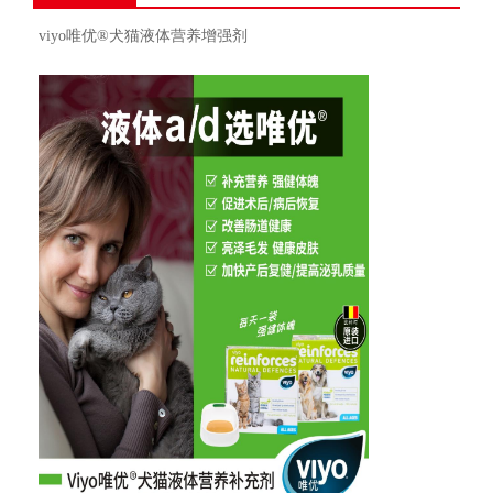
viyo唯优®犬猫液体营养增强剂