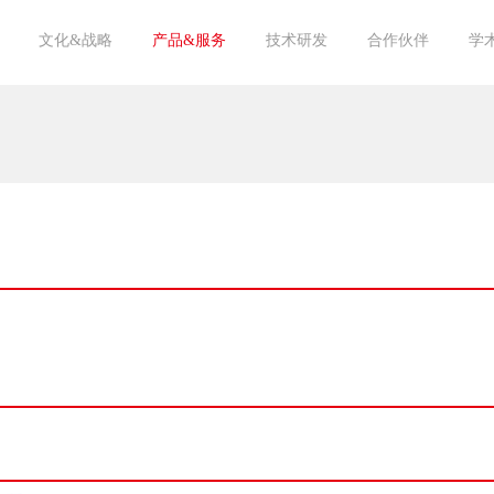
文化&战略
产品&服务
技术研发
合作伙伴
学
愿景&宗旨
核心价值观
亘泰杂志
团队风采
人才战略
饲料原料
饲料添加剂
饲料成品
海洋生物
循环经济
宠物
技术文章
中心实验室
专家顾问
供应商
客户
学术机构
投资机构
20
20
20
20
20
20
20