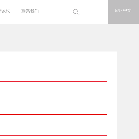
中文
EN /
术论坛
联系我们
25论坛
22论坛
18论坛
16论坛
14论坛
12论坛
10论坛
联系亘泰
人才招聘