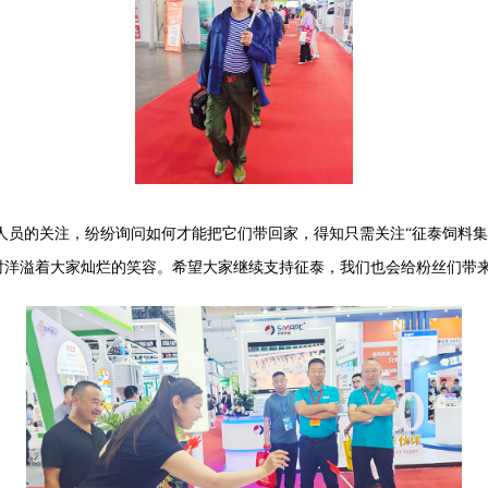
人员的关注，纷纷询问如何才能把它们带回家，得知只需关注“征泰饲料集
时洋溢着大家灿烂的笑容。希望大家继续支持征泰，我们也会给粉丝们带