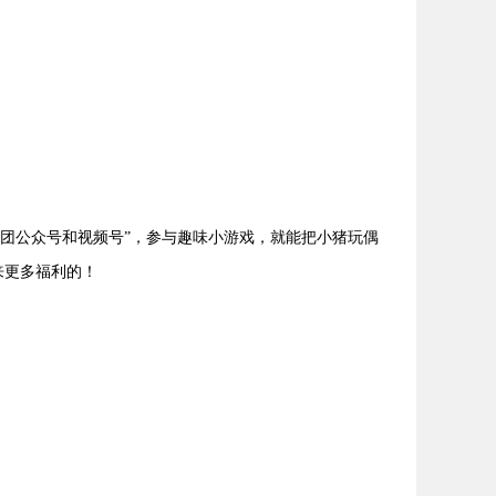
团公众号和视频号”，参与趣味小游戏，就能把小猪玩偶
来更多福利的！