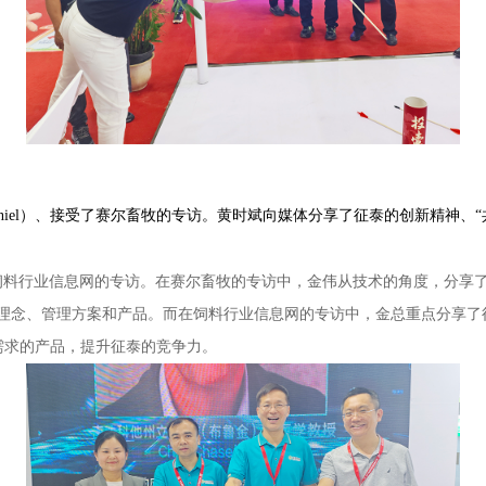
aniel）、接受了赛尔畜牧的专访。黄时斌向媒体分享了征泰的创新精神
和饲料行业信息网的专访。在赛尔畜牧的专访中，金伟从技术的角度，分享
的理念、管理方案和产品。而在饲料行业信息网的专访中，金总重点分享了
需求的产品，提升征泰的竞争力
。