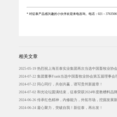
* 对征泰产品感兴趣的小伙伴欢迎来电咨询。电话：021－376350
相关文章
2025-05-19 热烈祝上海亘泰实业集团再次当选中国畜牧业
2024-07-22 集团董事Frank当选中国畜牧业协会第五届理事会
2024-07-22 同心同行，共创共赢，谱写贵州新篇章！
2024-07-02 和光论坛圆满结束，征泰荣获2024年度教槽料
2024-06-26 传承红色精神，内修能力，外拓市场，挖掘发展
2024-06-24 凝心聚力，突破自我！新征泰，再出发！