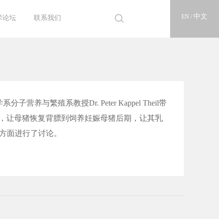
中文
EN /
术论坛
联系我们
25论坛
22论坛
18论坛
16论坛
14论坛
12论坛
10论坛
联系亘泰
人才招聘
学系分子营养与繁殖系教授
Dr. Peter Kappel Theil
带
，让母猪恢复背膘到饲养妊娠母猪后期，让其乳
方面进行了讨论。