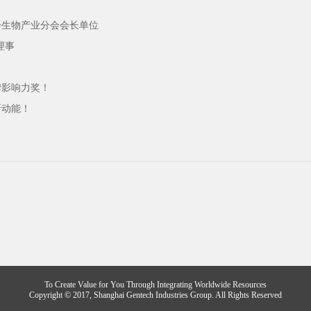
协会生物产业分会会长单位
理事
品牌影响力奖！
新动能！
To Create Value for You Through Integrating Worldwide Resources
Copyright © 2017, Shanghai Gentech Industries Group. All Rights Reserved