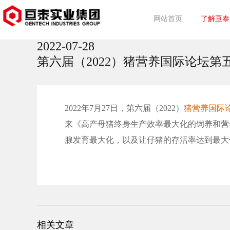
网站首页
了解亘泰
2022-07-28
亘泰简介
集团动态
行业动态
事业介绍
第六届（2022）猪营养国际论坛第
2022年
7
月
27
日，第六届（
2022
）
猪营养国际
来《高产母猪终身生产效率最大化的饲养和营
腺发育最大化，以及让仔猪的存活率达到最大
相关文章