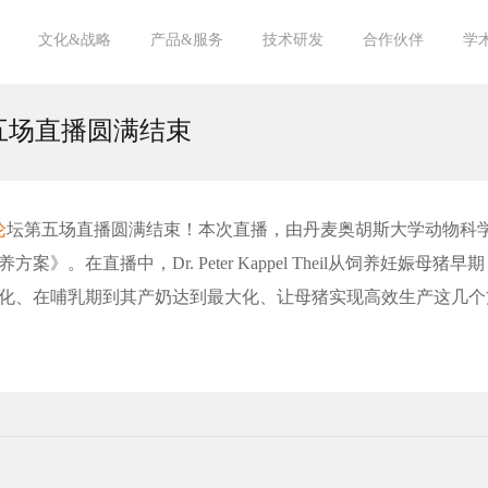
文化&战略
产品&服务
技术研发
合作伙伴
学
愿景&宗旨
核心价值观
亘泰杂志
团队风采
人才战略
饲料原料
饲料添加剂
饲料成品
海洋生物
循环经济
宠物
技术文章
中心实验室
专家顾问
供应商
客户
学术机构
投资机构
20
20
20
20
20
20
20
五场直播圆满结束
论
坛第五场直播圆满结束！本次直播，由丹麦奥胡斯大学动物科
养方案》。在直播中，
Dr. Peter Kappel Theil
从饲养妊娠母猪早期
化、在哺乳期到其产奶达到最大化、让母猪实现高效生产这几个